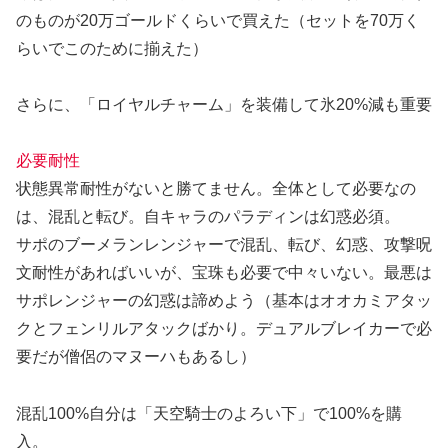
のものが20万ゴールドくらいで買えた（セットを70万く
らいでこのために揃えた）
さらに、「ロイヤルチャーム」を装備して氷20%減も重要
必要耐性
状態異常耐性がないと勝てません。全体として必要なの
は、混乱と転び。自キャラのパラディンは幻惑必須。
サポのブーメランレンジャーで混乱、転び、幻惑、攻撃呪
文耐性があればいいが、宝珠も必要で中々いない。最悪は
サポレンジャーの幻惑は諦めよう（基本はオオカミアタッ
クとフェンリルアタックばかり。デュアルブレイカーで必
要だが僧侶のマヌーハもあるし）
混乱100%
自分は「天空騎士のよろい下」で100%を購
入。