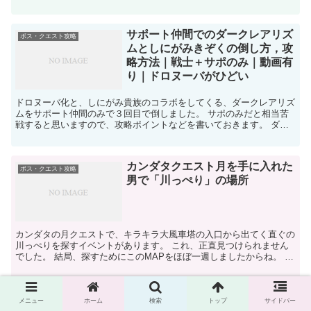
す。 ブログだけではなく、ついにはTwitte...
サポート仲間でのダークレアリズ
ボス・クエスト攻略
ムとしにがみきぞくの倒し方，攻
略方法｜戦士＋サポのみ｜動画有
り｜ドロヌーバがひどい
ドロヌーバ化と、しにがみ貴族のコラボをしてくる、ダークレアリズ
ムをサポート仲間のみで３回目で倒しました。 サポのみだと相当苦
戦すると思いますので、攻略ポイントなどを書いておきます。 ダー
クレアリズム＆しにがみきぞくの攻略・対策ポイント しに...
カンダタクエスト月を手に入れた
ボス・クエスト攻略
男で「川っぺり」の場所
カンダタの月クエストで、キラキラ大風車塔の入口から出てく直ぐの
川っぺりを探すイベントがあります。 これ、正直見つけられません
でした。 結局、探すためにこのMAPをほぼ一週しましたからね。 そ
もそも、川っぺり？てなにって感じです。 方言みたい...
サポでの護門将ゴウシルシャの倒
メニュー
ホーム
検索
トップ
サイドバー
ボス・クエスト攻略