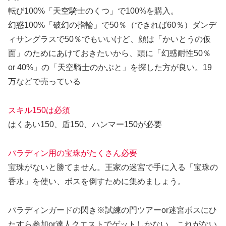
転び100%
「天空騎士のくつ」で100%を購入。
幻惑100%
「破幻の指輪」で50％（できれば60％）ダンデ
ィサングラスで50％でもいいけど、顔は「かいとうの仮
面」のためにあけておきたいから、頭に「幻惑耐性50％
or 40%」の「天空騎士のかぶと」を探した方が良い。19
万などで売っている
スキル150は必須
はくあい150、盾150、ハンマー150が必要
パラディン用の宝珠がたくさん必要
宝珠がないと勝てません。王家の迷宮で手に入る「宝珠の
香水」を使い、ボスを倒すために集めましょう。
パラディンガードの閃き
※試練の門ツアーor迷宮ボスにひ
たすら参加or達人クエストでゲットしかない。これがない