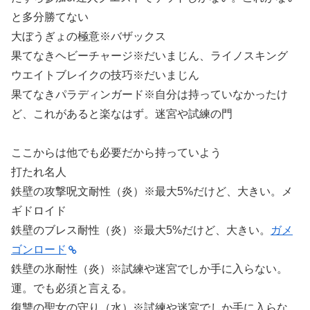
と多分勝てない
大ぼうぎょの極意
※バザックス
果てなきヘビーチャージ
※だいまじん、ライノスキング
ウエイトブレイクの技巧
※だいまじん
果てなきパラディンガード
※自分は持っていなかったけ
ど、これがあると楽なはず。迷宮や試練の門
ここからは他でも必要だから持っていよう
打たれ名人
鉄壁の攻撃呪文耐性（炎）
※最大5%だけど、大きい。メ
ギドロイド
鉄壁のブレス耐性（炎）
※最大5%だけど、大きい。
ガメ
ゴンロード
鉄壁の氷耐性（炎）
※試練や迷宮でしか手に入らない。
運。でも必須と言える。
復讐の聖女の守り（水）
※試練や迷宮でしか手に入らな