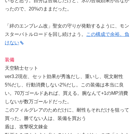
いると思う。自分は合成したけど、氷の合成効果が出なか
ったので、20%のままだった。
「絆のエンブレム改」聖女の守りが発動するように、モン
スターバトルロードを回し続けよう。
この構成で余裕。負
けない
装備
天空騎士セット
ver3.2現在、セット効果が秀逸だし、重いし、呪文耐性
5%だし、行動消費しない2%だし。この装備は本当に良
い。70万ゴールドあれば、買える。腕なんて+1のMP消費
しないが数万ゴールドだった。
このフィルグレアのためだけに、耐性もそれだけを狙って
買った。勝てない人は、装備を買おう
盾は、攻撃呪文錬金