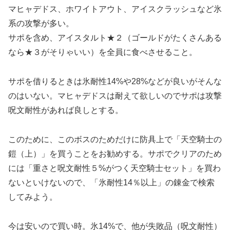
マヒャデドス、ホワイトアウト、アイスクラッシュなど氷
系の攻撃が多い。
サポを含め、アイスタルト★２（ゴールドがたくさんある
なら★３がそりゃいい）を全員に食べさせること。
サポを借りるときは氷耐性14%や28%などが良いがそんな
のはいない。マヒャデドスは耐えて欲しいのでサポは攻撃
呪文耐性があれば良しとする。
このために、このボスのためだけに防具上で「天空騎士の
鎧（上）」を買うことをお勧めする。サポでクリアのため
には「重さと呪文耐性５%がつく天空騎士セット」を買わ
ないといけないので、「氷耐性14％以上」の錬金で検索
してみよう。
今は安いので買い時。氷14%で、他が失敗品（呪文耐性）