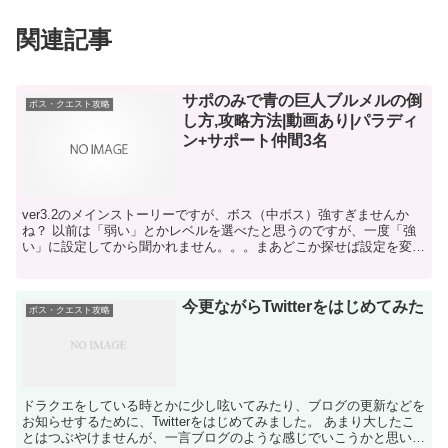
関連記事
サポのみで青の巨人ブルメルの倒
ボス・クエスト攻略
し方,攻略方法|動画あり|パラディ
ン+サポート仲間3名
ver3.2のメインストーリーですが、ボス（中ボス）強すぎませんか
ね？ 以前は「弱い」とかレベルを選べたと思うのですが、一度「強
い」に設定してから聞かれません。。。まあどこか探せば設定を変え
る方法があるのでしょうが。 自分はとりあえず、「強...
今更ながらTwitterをはじめてみた
ボス・クエスト攻略
ドラクエをしている時とかに少し呟いてみたり、ブログの更新などを
お知らせするために、Twitterをはじめてみました。 あまり大したこ
とはつぶやけませんが、一言ブログのような感じでいこうかと思いま