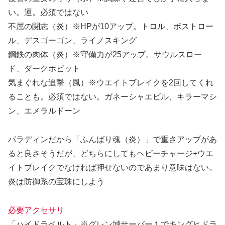
い。運。必須ではない
不屈の闘志（炎）
※HPが10アップ。トロル、ボストロー
ル、デスゴーゴン、ライノスキング
鋼鉄の肉体（炎）
※守備力が25アップ。サウルスロー
ド、ダークホビット
気まぐれな追撃（風）
※ウエイトブレイクを2回してくれ
ることも。必須ではない。ガネーシャエビル、キラーマシ
ン、エメラルドーン
パラディンだから「ふんばり魂（炎）」で重さアップがあ
ると良さそうだが、どちらにしてもヘビーチャージ+ウエ
イトブレイクでなければ押せないのであまり意味はない。
炎は防御系の宝珠にしよう
必要アクセサリ
「ハイドラベルト」※グレン城サーバー１でキングヒドラ