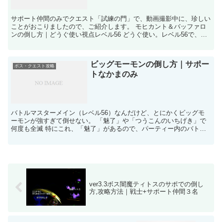
サポート仲間のみでクエスト「試練の門」で、動画撮影中に、珍しい
ことがおこりましたので、ご紹介します。 モヒカント＆バッファロ
ンの倒し方｜どうぐ使い視点レベル56 どうぐ使い。レベル56で、試
練の門の「モヒカント＆バッファロン」を倒しました。...
ビッグモーモンの倒し方｜サポー
ボス・クエスト攻略
トなかまのみ
バトルマスターメイン（レベル56）なんだけど、とにかくビッグモ
ーモンが強すぎて倒せない。 「魅了」や「つうこんのいちげき」で
何度も全滅 特にこれ、「魅了」があるので、パーティー内のバトマ
スとかのレベルが高いほど一撃で仲間が死ぬので危ない（両...
ver3.3ボス闇魔ティトスのサポでの倒し
方,攻略方法｜戦士+サポート仲間３名