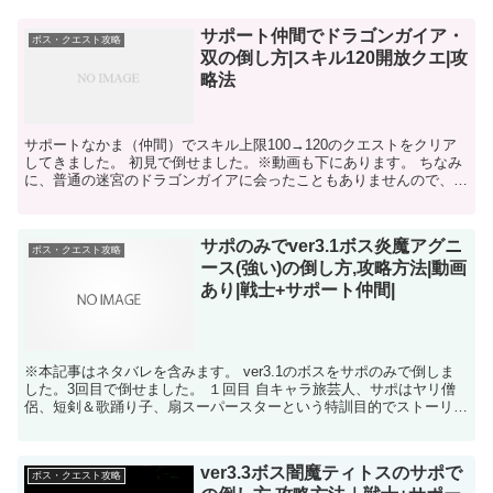
サポート仲間でドラゴンガイア・
ボス・クエスト攻略
双の倒し方|スキル120開放クエ|攻
略法
サポートなかま（仲間）でスキル上限100→120のクエストをクリア
してきました。 初見で倒せました。※動画も下にあります。 ちなみ
に、普通の迷宮のドラゴンガイアに会ったこともありませんので、龍
眼とかもはじめてでした。 まったく何も準備せずに...
サポのみでver3.1ボス炎魔アグニ
ボス・クエスト攻略
ース(強い)の倒し方,攻略方法|動画
あり|戦士+サポート仲間|
※本記事はネタバレを含みます。 ver3.1のボスをサポのみで倒しま
した。3回目で倒せました。 １回目 自キャラ旅芸人、サポはヤリ僧
侶、短剣＆歌踊り子、扇スーパースターという特訓目的でストーリー
を進めているパーティーでした 炎の攻撃が強く、...
ver3.3ボス闇魔ティトスのサポで
ボス・クエスト攻略