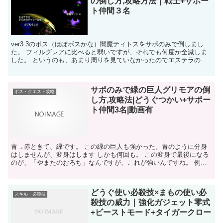
の倒し方,攻略方法｜戦士+サポー
ト仲間３名
ver3.3のボス（ほぼボスかな）闇魔ティトスをサポのみで倒しまし
た。 フィルグレアに比べると弱いですが、それでも何度か全滅しま
した。 というのも、あまり周りを見ていなかったのでエステラの
「闇を払います」が何をしているのかに一切、気付かなか...
サポのみで緑の巨人グリモアの倒
ボス・クエスト攻略
し方,攻略法|どうぐつかい+サポー
ト仲間3名|動画有
青→赤ときて、緑です。 この緑の巨人も強かった。青のように分身
はしませんが、変身はします しかも何回も。 この変身で最後になる
のが、「やまたのおろち」なんですが、これが強いんですね。 例に
よって、僧侶だと勝てても楽しくないので、どうぐつかい...
どうぐ使い必殺技×まもの使い必
スキル・必殺技
殺技の威力｜強化ガジェット零式
+ビーストモード+タイガークロー