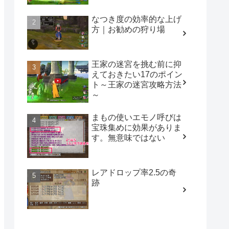
なつき度の効率的な上げ
方｜お勧めの狩り場
王家の迷宮を挑む前に抑
えておきたい17のポイン
ト～王家の迷宮攻略方法
～
まもの使いエモノ呼びは
宝珠集めに効果がありま
す。無意味ではない
レアドロップ率2.5の奇
跡