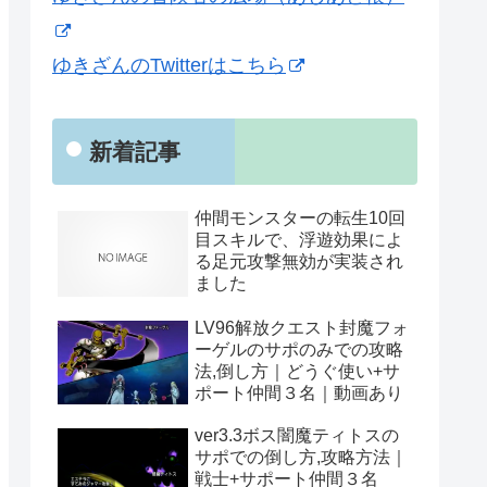
ゆきざんのTwitterはこちら
新着記事
仲間モンスターの転生10回
目スキルで、浮遊効果によ
る足元攻撃無効が実装され
ました
LV96解放クエスト封魔フォ
ーゲルのサポのみでの攻略
法,倒し方｜どうぐ使い+サ
ポート仲間３名｜動画あり
ver3.3ボス闇魔ティトスの
サポでの倒し方,攻略方法｜
戦士+サポート仲間３名