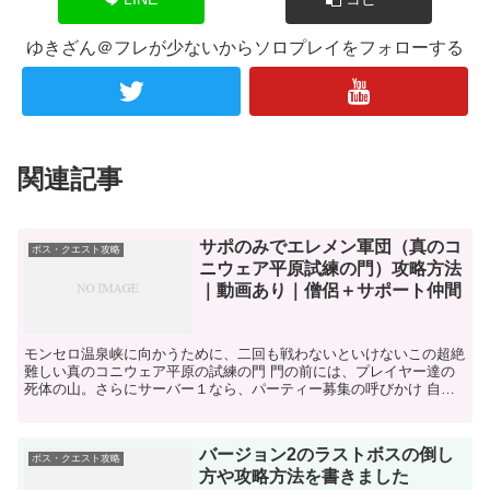
ゆきざん＠フレが少ないからソロプレイをフォローする
関連記事
サポのみでエレメン軍団（真のコ
ボス・クエスト攻略
ニウェア平原試練の門）攻略方法
｜動画あり｜僧侶＋サポート仲間
モンセロ温泉峡に向かうために、二回も戦わないといけないこの超絶
難しい真のコニウェア平原の試練の門 門の前には、プレイヤー達の
死体の山。さらにサーバー１なら、パーティー募集の呼びかけ 自分
も何度も全滅したけど、サポのみにこだわっているので諦め...
バージョン2のラストボスの倒し
ボス・クエスト攻略
方や攻略方法を書きました