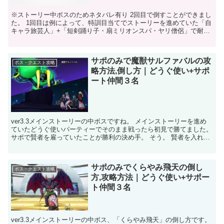
※ストーリー中ボスのためネタバレ有り 2回目で倒すことができまし
た。 1回目は例によって、特訓目当てでストーリーを進めていた「自
キャラ旅芸人」+「短剣踊り子・扇ミリオンスパ・ヤリ僧侶」で耐性
も何も無く戦っていました。 10分くらい戦って、最...
サポのみで魔獣サルファバルの攻
ボス・クエスト攻略
略方法,倒し方｜どうぐ使い+サポ
ート仲間３名
ver3.3メインストーリーの中ボスですね。 メインストーリーを進め
ていたどうぐ使いパーティーでそのまま戦ったら初見で勝てました。
サポで賢者を雇っていたことが勝利の決め手。 そう。 賢者を入れる
ことでクリアできます。 あとは、５分以内に倒...
サポのみでくらやみ飛天の倒し
ボス・クエスト攻略
方,攻略方法｜どうぐ使い+サポー
ト仲間３名
ver3.3メインストーリーの中ボス、「くらやみ飛天」の倒し方です。