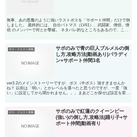
無事、あの悪魔のように強いラストボスを「サポート仲間」だけで倒
しました。 最終的には、 自分バトマス（LV61）、武闘家、僧侶、僧
侶 のメンバーで何とか撃破。 ネタバレ的なところもあるので、こち
らの日記ページではなく、別ページとして書きまし...
サポのみで青の巨人ブルメルの倒
ボス・クエスト攻略
し方,攻略方法|動画あり|パラディ
ン+サポート仲間3名
ver3.2のメインストーリーですが、ボス（中ボス）強すぎませんか
ね？ 以前は「弱い」とかレベルを選べたと思うのですが、一度「強
い」に設定してから聞かれません。。。まあどこか探せば設定を変え
る方法があるのでしょうが。 自分はとりあえず、「強...
サポのみで紅蓮のクイーンビー
ボス・クエスト攻略
(強い)の倒し方,攻略法|踊り子+サ
ポート仲間|動画有り