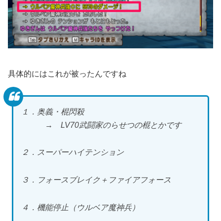
具体的にはこれが被ったんですね
１．奥義・棍閃殺
→ LV70武闘家のらせつの棍とかです
２．スーパーハイテンション
３．フォースブレイク＋ファイアフォース
４．機能停止（ウルベア魔神兵）