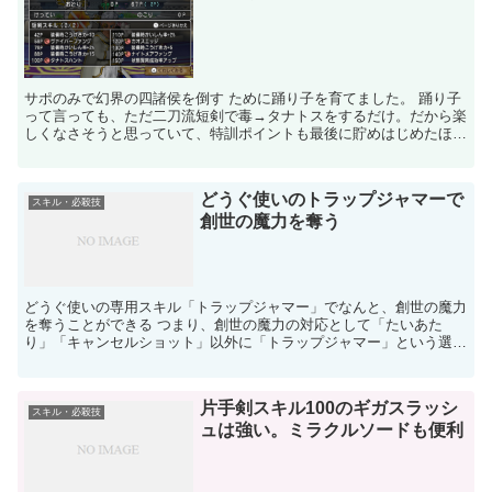
サポのみで幻界の四諸侯を倒す ために踊り子を育てました。 踊り子
って言っても、ただ二刀流短剣で毒→タナトスをするだけ。だから楽
しくなさそうと思っていて、特訓ポイントも最後に貯めはじめたほ
ど、LV85にしたあと、踊り子に興味は無かったです。 ...
どうぐ使いのトラップジャマーで
スキル・必殺技
創世の魔力を奪う
どうぐ使いの専用スキル「トラップジャマー」でなんと、創世の魔力
を奪うことができる つまり、創世の魔力の対応として「たいあた
り」「キャンセルショット」以外に「トラップジャマー」という選択
肢が広がるわけだ。 注意点
片手剣スキル100のギガスラッシ
スキル・必殺技
ュは強い。ミラクルソードも便利