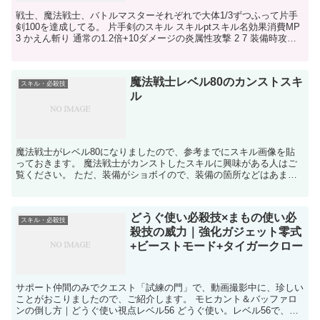
戦士、魔法戦士、バトルマスターそれぞれで大体1/3ずつふって片手
剣100を達成してる。 片手剣のスキル スキルptスキル名効果消費MP
3 かえん斬り 通常の1.2倍+10ダメージの炎属性攻撃 2 7 装備時攻撃
力+5 片手剣装備時に攻撃力...
魔法戦士レベル80のカンストスキ
スキル・必殺技
ル
魔法戦士がレベル80になりましたので、参考までにスキル画像を貼
っておきます。 魔法戦士がカンストしたスキルに興味がある人はご
覧ください。 ただ、装備がショボイので、装備の箇所などはあまり
参考にならないかもしれませんが、基本スキルを見ていただ...
どうぐ使い必殺技×まもの使い必
スキル・必殺技
殺技の威力｜強化ガジェット零式
+ビーストモード+タイガークロー
サポート仲間のみでクエスト「試練の門」で、動画撮影中に、珍しい
ことがおこりましたので、ご紹介します。 モヒカント＆バッファロ
ンの倒し方｜どうぐ使い視点レベル56 どうぐ使い。レベル56で、試