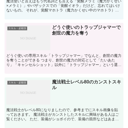
魔法使いと言えばもう代名詞とも言える「覚醒メラミ（魔力かくせい
×メラミ）」やバザックスでの「覚醒イオラ」だけど、忘れてはいけ
ないもの。 それが、覚醒マホトラ（魔力かくせい中のマホトラ）。
サポックス（バザックスをサポートなかまで狩る）をして...
どうぐ使いのトラップジャマーで
スキル・必殺技
創世の魔力を奪う
どうぐ使いの専用スキル「トラップジャマー」でなんと、創世の魔力
を奪うことができる つまり、創世の魔力の対応として「たいあた
り」「キャンセルショット」以外に「トラップジャマー」という選択
肢が広がるわけだ。 注意点
魔法戦士レベル80のカンストスキ
スキル・必殺技
ル
魔法戦士がレベル80になりましたので、参考までにスキル画像を貼
っておきます。 魔法戦士がカンストしたスキルに興味がある人はご
覧ください。 ただ、装備がショボイので、装備の箇所などはあまり
参考にならないかもしれませんが、基本スキルを見ていただ...