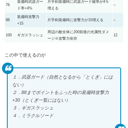
装備時武器ガー
片手剣装備時に武器ガード確率が4％
76
–
ド率+4%
増える
装備時攻撃力
88
片手剣装備時に攻撃力が15増える
–
+15
周辺の敵全体に200前後の光属性ダメ
100
ギガスラッシュ
12
ージ※攻撃力依存
この中で使えるのが
１．武器ガード（自然となるから「とくぎ」には
ない）
２．88までポイントをふった時の装備時攻撃力
+30（とくぎ一覧にはない）
３．ギガスラッシュ
４．ミラクルソード