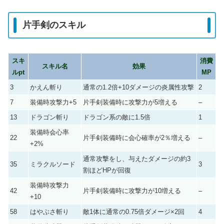
片手剣のスキル
スキ
消費
スキル名
効果
ルpt
MP
3
かえん斬り
通常の1.2倍+10ダメージの炎属性攻撃
2
7
装備時攻撃力+5
片手剣装備時に攻撃力が5増える
–
13
ドラゴン斬り
ドラゴン系の敵に1.5倍
1
装備時会心率
22
片手剣装備時に会心確率が2％増える
–
+2%
通常攻撃をし、与えたダメージの約3
35
ミラクルソード
3
割ほどHPが回復
装備時攻撃力
42
片手剣装備時に攻撃力が10増える
–
+10
58
はやぶさ斬り
敵1体に通常の0.75倍ダメージ×2回
4