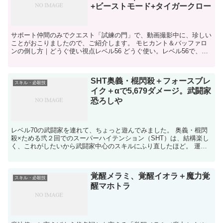
+ビーストモード+タイガークロー
サポート仲間のみでクエスト「試練の門」で、動画撮影中に、珍しい
ことがおこりましたので、ご紹介します。 モヒカント＆バッファロ
ンの倒し方｜どうぐ使い視点レベル56 どうぐ使い。レベル56で、試
練の門の「モヒカント＆バッファロン」を倒しました。...
SHT奥義・棍閃殺＋フォースブレ
スキル・必殺技
イク＋αで5,679ダメージ。武闘家
恐ろしや
レベル70の武闘家を連れて、ちょっと遊んでみました。 奥義・棍閃
殺×ためる弐２回でのスーパーハイテンション（SHT）は、結構楽し
く、これがしたいから武闘家中心のスキルにふり直したほど。 運良
く、何個か偶然が重なって、5,679ダメージを与え...
覚醒メラミ、覚醒イオラ＋魔力覚
スキル・必殺技
醒マホトラ