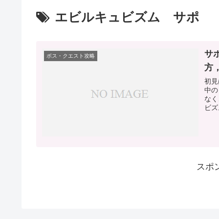
エビルキュビズム サポ
サ
ボス・クエスト攻略
方
初見
中の
なく
ビズ
スポ