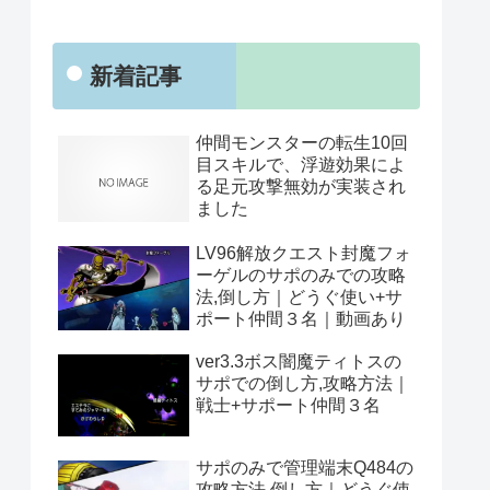
新着記事
仲間モンスターの転生10回
目スキルで、浮遊効果によ
る足元攻撃無効が実装され
ました
LV96解放クエスト封魔フォ
ーゲルのサポのみでの攻略
法,倒し方｜どうぐ使い+サ
ポート仲間３名｜動画あり
ver3.3ボス闇魔ティトスの
サポでの倒し方,攻略方法｜
戦士+サポート仲間３名
サポのみで管理端末Q484の
攻略方法,倒し方｜どうぐ使