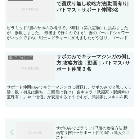
で宿戻り無し攻略方法|動画有り|
バトマス＋サポート仲間3名
ピラミッド7層のサポのみ構成で、8層目（第八霊廟）に挑みました
が、惨敗しました。 最後まで行くのですが、妻のゴールドシャワー
がネックですね。戦士→ドラキーに変えましたがやはり、ゴールドシ
ャワーで粉砕。 僧侶2構成で、ドラキーにバイキルトか、...
サポのみでキラーマジンガの倒し
強ボス,コインボス
方,攻略方法｜動画｜バトマス+サ
ポート仲間３名
サポート仲間のみでキラーマジンガに挑戦し、サポのみで２戦して１
勝１敗（初見は勝ち、二回目は負け） 自キャラ「武闘家（裂鋼拳の
宝珠有）」や「僧侶」が安定するそうですが、武闘家にスキルを振っ
て無かったのと、物理職にこだわりたいので、とりあえずバ...
サポのみでピラミッド7層の攻略方法|動
画有り|戦士+サポート仲間3名（達人クエ
スト）