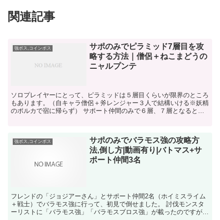
関連記事
サポのみでピラミッド7層目を攻
強ボス,コインボス
略する方法｜僧侶＋ねこまどうの
ニャルプンテ
ソロプレイヤーにとって、ピラミッドは５層目くらいが限界のところ
もあります。（自キャラ僧侶＋斧レンジャー３人で結構いける※妖精
のポルカで宿に帰らず） サポート仲間のみで６層、７層となると、
ちょっとね。。一度、フレさんと７層に初めて行って、２回...
サポのみでバラモス強の攻略方
強ボス,コインボス
法,倒し方|動画有り|バトマス+サ
ポート仲間3名
フレンドの「ジョジアーさん」とサポート仲間2名（ホイミスライム
＋戦士）でバラモス強に行って、初見で倒せました。 討伐モンスタ
ーリストに「バラモス強」「バラモスブロス強」が載ったのですが、
「ブロス強」に「みやぶる」ができていなかったので、再度...