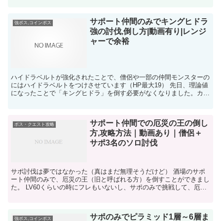
サポート仲間のみでキングヒドラ
強ボス,コインボス
強の討伐,倒し方|動画有り|レンジ
ャーで余裕
ハイドラベルトが強化されたことで、僧侶や一部の仲間モンスターの
にはハイドラベルトをつけさせています（HP最大19） 先日、理論値
になったことで「キングヒドラ」を倒す必要がなくなりました。カー
ド消化と、「みやぶり忘れ」のために、キングヒドラ強...
サポート仲間での厄災の王の倒し
ボス・クエスト攻略
方,攻略方法｜動画あり｜僧侶＋
サポ3名のソロ討伐
サポ討伐は夢ではなかった（真はまだ無理そうだけど） 酒場のサポ
ート仲間のみで、厄災の王（旧と呼ばれる方）を倒すことができまし
た。 LV60くらいの時にフレもいないし、サポのみで挑戦して、厄災
の王にすらタイムアップで行き着かなかった過去から成...
サポのみでピラミッド1層～6層ま
強ボス,コインボス