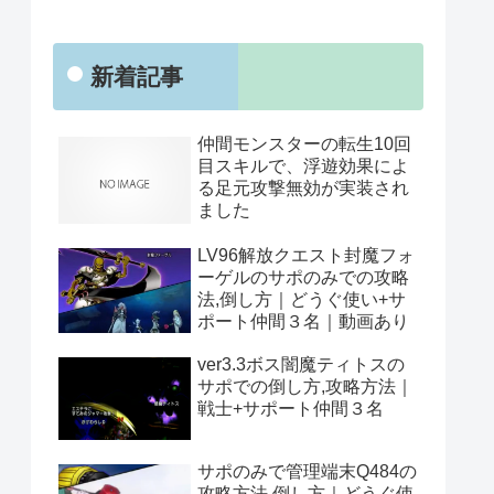
新着記事
仲間モンスターの転生10回
目スキルで、浮遊効果によ
る足元攻撃無効が実装され
ました
LV96解放クエスト封魔フォ
ーゲルのサポのみでの攻略
法,倒し方｜どうぐ使い+サ
ポート仲間３名｜動画あり
ver3.3ボス闇魔ティトスの
サポでの倒し方,攻略方法｜
戦士+サポート仲間３名
サポのみで管理端末Q484の
攻略方法,倒し方｜どうぐ使