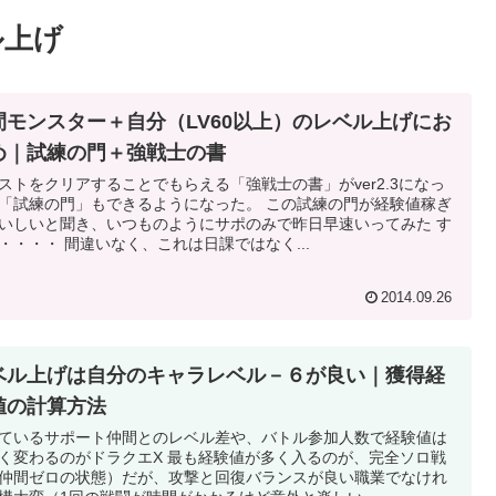
ル上げ
間モンスター＋自分（LV60以上）のレベル上げにお
め｜試練の門＋強戦士の書
ストをクリアすることでもらえる「強戦士の書」がver2.3になっ
「試練の門」もできるようになった。 この試練の門が経験値稼ぎ
いしいと聞き、いつものようにサポのみで昨日早速いってみた す
・・・・ 間違いなく、これは日課ではなく...
2014.09.26
ベル上げは自分のキャラレベル－６が良い｜獲得経
値の計算方法
ているサポート仲間とのレベル差や、バトル参加人数で経験値は
く変わるのがドラクエX 最も経験値が多く入るのが、完全ソロ戦
仲間ゼロの状態）だが、攻撃と回復バランスが良い職業でなけれ