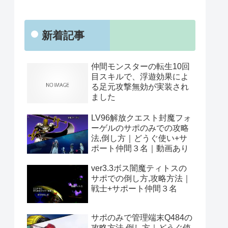
新着記事
仲間モンスターの転生10回
目スキルで、浮遊効果によ
る足元攻撃無効が実装され
ました
LV96解放クエスト封魔フォ
ーゲルのサポのみでの攻略
法,倒し方｜どうぐ使い+サ
ポート仲間３名｜動画あり
ver3.3ボス闇魔ティトスの
サポでの倒し方,攻略方法｜
戦士+サポート仲間３名
サポのみで管理端末Q484の
攻略方法,倒し方｜どうぐ使