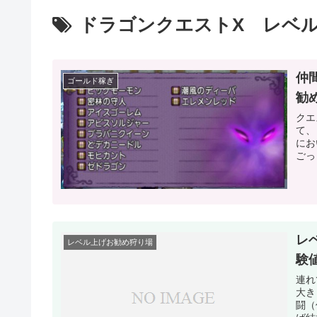
ドラゴンクエストX レベ
仲
ゴールド稼ぎ
勧
クエ
て、
にお
ごっ
レ
レベル上げお勧め狩り場
験
連れ
大き
闘（