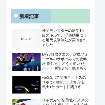
新着記事
仲間モンスターの転生10回
目スキルで、浮遊効果によ
る足元攻撃無効が実装され
ました
LV96解放クエスト封魔フォ
ーゲルのサポのみでの攻略
法,倒し方｜どうぐ使い+サ
ポート仲間３名｜動画あり
ver3.3ボス闇魔ティトスの
サポでの倒し方,攻略方法｜
戦士+サポート仲間３名
サポのみで管理端末Q484の
攻略方法,倒し方｜どうぐ使