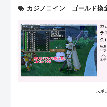
カジノコイン ゴールド換
カ
アクセサリー
ラ
金
毎週
リア
って
苦手
スポ