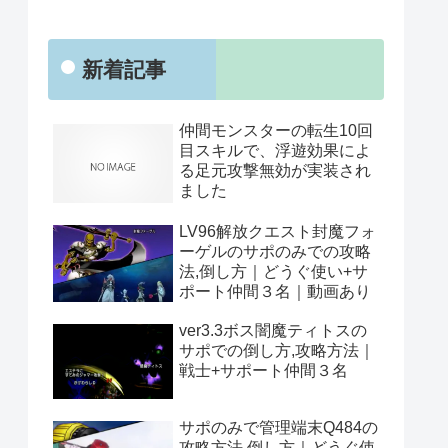
新着記事
仲間モンスターの転生10回
目スキルで、浮遊効果によ
る足元攻撃無効が実装され
ました
LV96解放クエスト封魔フォ
ーゲルのサポのみでの攻略
法,倒し方｜どうぐ使い+サ
ポート仲間３名｜動画あり
ver3.3ボス闇魔ティトスの
サポでの倒し方,攻略方法｜
戦士+サポート仲間３名
サポのみで管理端末Q484の
攻略方法,倒し方｜どうぐ使