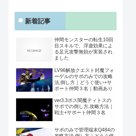
新着記事
仲間モンスターの転生10回
目スキルで、浮遊効果によ
る足元攻撃無効が実装され
ました
LV96解放クエスト封魔フォ
ーゲルのサポのみでの攻略
法,倒し方｜どうぐ使い+サ
ポート仲間３名｜動画あり
ver3.3ボス闇魔ティトスの
サポでの倒し方,攻略方法｜
戦士+サポート仲間３名
サポのみで管理端末Q484の
攻略方法,倒し方｜どうぐ使