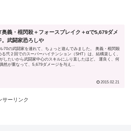
HT奥義・棍閃殺＋フォースブレイク＋αで5,679ダメ
ジ。武闘家恐ろしや
ル70の武闘家を連れて、ちょっと遊んでみました。 奥義・棍閃殺
める弐２回でのスーパーハイテンション（SHT）は、結構楽しく、
がしたいから武闘家中心のスキルにふり直したほど。 運良く、何
偶然が重なって、5,679ダメージを与え...
2015.02.21
ンサーリンク