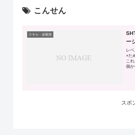
こんせん
S
スキル・必殺技
ー
レベ
×た
これ
個か
スポ