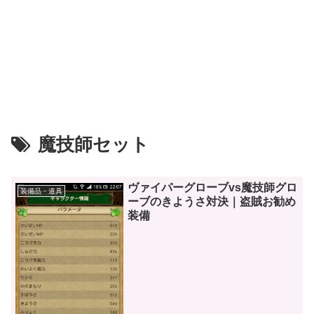
魔技師セット
ヴァイパーグローブvs魔技師グロ
装備品・道具
ーブのきようさ対決｜盗賊お勧め
装備