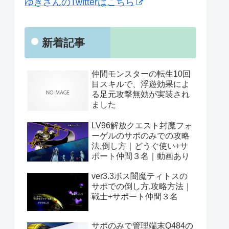
ゆきざんのTwitterはこちら
新着記事
仲間モンスターの転生10回
目スキルで、浮遊効果によ
る足元攻撃無効が実装され
ました
LV96解放クエスト封魔フォ
ーゲルのサポのみでの攻略
法,倒し方｜どうぐ使い+サ
ポート仲間３名｜動画あり
ver3.3ボス闇魔ティトスの
サポでの倒し方,攻略方法｜
戦士+サポート仲間３名
サポのみで管理端末Q484の