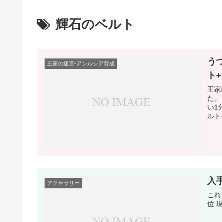
輝石のベルト
う
王家の迷宮-アンルシア育成
ト+
王家
た。
い1
ルト
入
アクセサリー
これ
位 