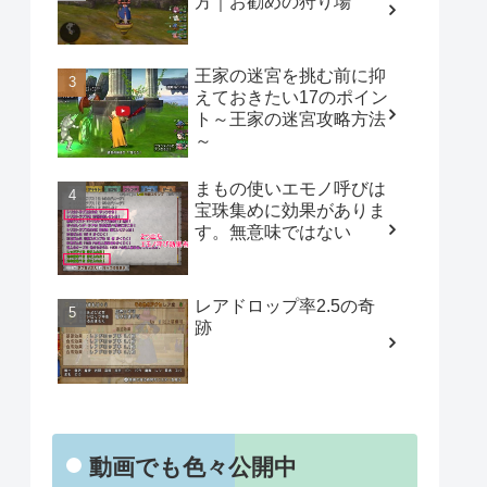
方｜お勧めの狩り場
王家の迷宮を挑む前に抑
えておきたい17のポイン
ト～王家の迷宮攻略方法
～
まもの使いエモノ呼びは
宝珠集めに効果がありま
す。無意味ではない
レアドロップ率2.5の奇
跡
動画でも色々公開中