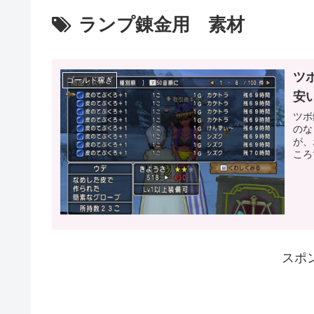
ランプ錬金用 素材
ツ
ゴールド稼ぎ
安
ツボ
のな
が、
ころ
スポ