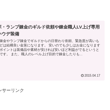
ボ・ランプ錬金のギルド依頼や錬金職人LV上げ専用
いウデ装備
錬金やランプ錬金でギルドからの日替わり依頼、緊急度が高いも
どは結構良い金策になります。 安いのでも少しはお金になります
ポイントは装備品や素材が安ければ安いほど利益がでるというと
です。 また、職人のレベル上げ目的で錬金したりも...
2015.04.17
ンサーリンク