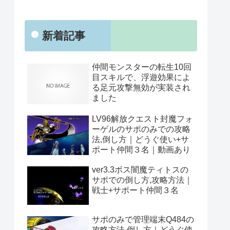
新着記事
仲間モンスターの転生10回
目スキルで、浮遊効果によ
る足元攻撃無効が実装され
ました
LV96解放クエスト封魔フォ
ーゲルのサポのみでの攻略
法,倒し方｜どうぐ使い+サ
ポート仲間３名｜動画あり
ver3.3ボス闇魔ティトスの
サポでの倒し方,攻略方法｜
戦士+サポート仲間３名
サポのみで管理端末Q484の
攻略方法,倒し方｜どうぐ使